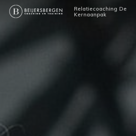
Skip
Relatiecoaching De
to
Kernaanpak
main
content