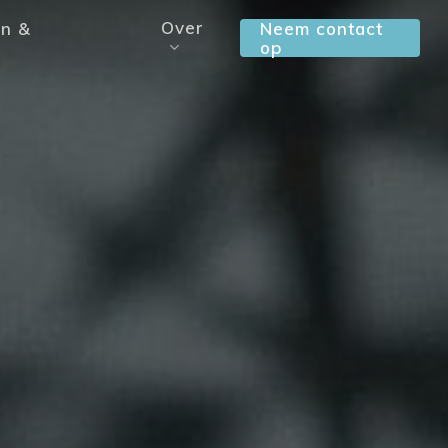
Over
en &
Neem contact
op