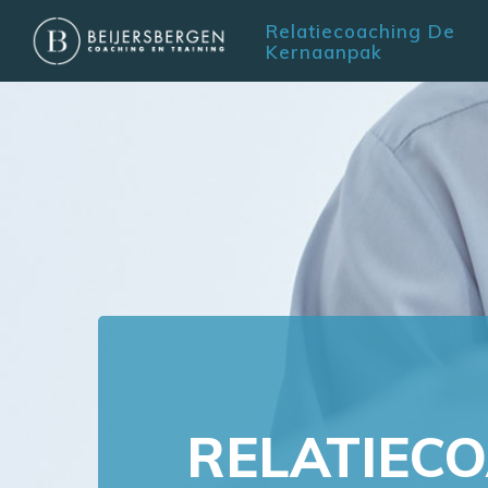
Skip
Relatiecoaching De
to
Kernaanpak
main
content
RELATIEC