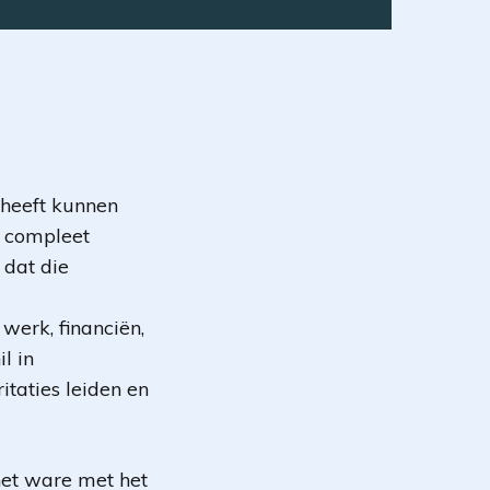
h heeft kunnen
s compleet
 dat die
werk, financiën,
l in
itaties leiden en
 het ware met het