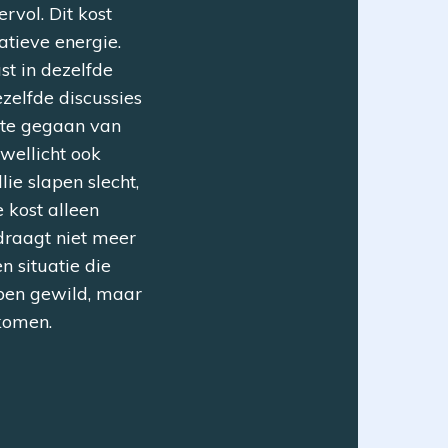
rvol. Dit kost
gatieve energie.
ast in dezelfde
ezelfde discussies
oste gegaan van
 wellicht ook
lie slapen slecht,
e kost alleen
draagt niet meer
en situatie die
bben gewild, maar
ekomen.