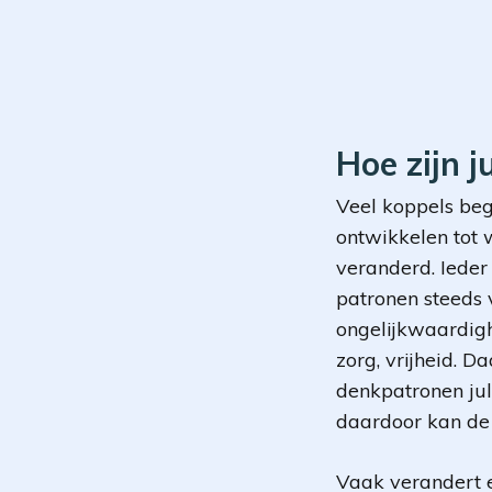
Hoe zijn j
Veel koppels begr
ontwikkelen tot w
veranderd. Ieder
patronen steeds 
ongelijkwaardigh
zorg, vrijheid. D
denkpatronen jull
daardoor kan de 
Vaak verandert er