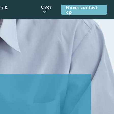
Over
en &
Neem contact
op