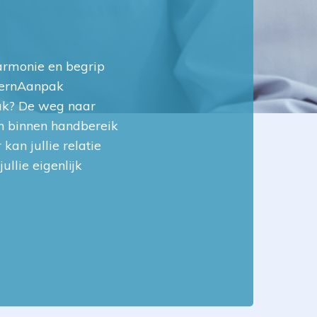
 harmonie en begrip
 KernAanpak
pak? De weg naar
n binnen handbereik
kan jullie relatie
ullie eigenlijk