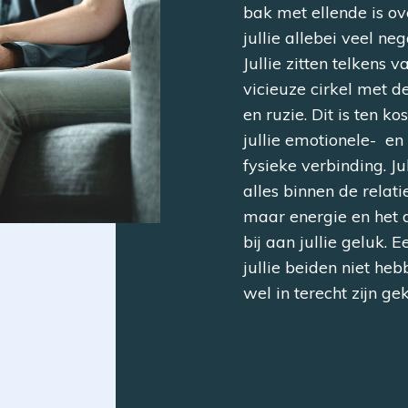
bak met ellende is ove
jullie allebei veel ne
Jullie zitten telkens v
vicieuze cirkel met d
en ruzie. Dit is ten k
jullie emotionele- en
fysieke verbinding. Jul
alles binnen de relati
maar energie en het 
bij aan jullie geluk. E
jullie beiden niet he
wel in terecht zijn g