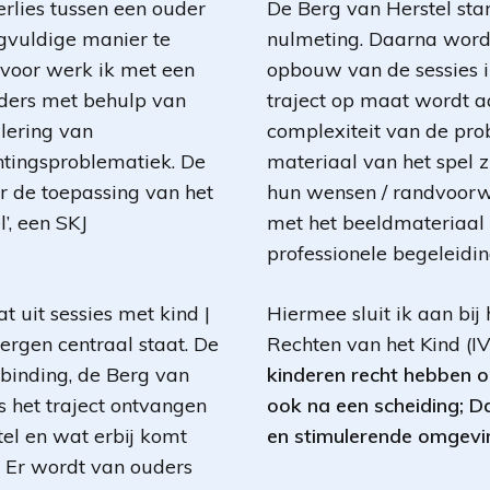
erlies tussen een ouder
De Berg van Herstel star
rgvuldige manier te
nulmeting. Daarna wordt 
rvoor werk ik met een
opbouw van de sessies in
uders met behulp van
traject op maat wordt a
alering van
complexiteit van de prob
htingsproblematiek. De
materiaal van het spel 
r de toepassing van het
hun wensen / randvoorwa
l’, een SKJ
met het beeldmateriaal a
professionele begeleidin
 uit sessies met kind |
Hiermee sluit ik aan bij
rgen centraal staat. De
Rechten van het Kind (IV
rbinding, de Berg van
kinderen recht hebben
s het traject ontvangen
ook na een scheiding;
Da
tel en wat erbij komt
en stimulerende omgevi
. Er wordt van ouders