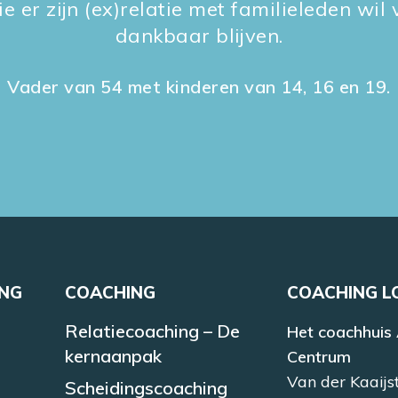
e er zijn (ex)relatie met familieleden wil v
dankbaar blijven.
Vader van 54 met kinderen van 14, 16 en 19.
ING
COACHING
COACHING L
Relatiecoaching – De
Het coachhuis
kernaanpak
Centrum
Van der Kaaijs
Scheidingscoaching