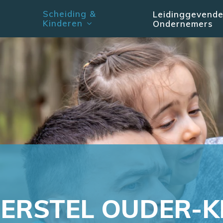
Scheiding &
Leidinggevend
Kinderen
Ondernemers
ERSTEL
OUDER-K