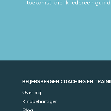
toekomst, die ik iedereen gun di
BEIJERSBERGEN COACHING EN TRAIN
Over mij
Kindbehartiger
Blog