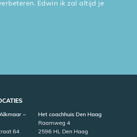
erbeteren. Edwin ik zal altijd je
OCATIES
 Alkmaar –
Het coachhuis Den Haag
Raamweg 4
traat 64
2596 HL Den Haag