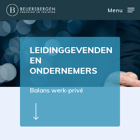
Skip
Menu
to
Close
main
Menu
content
LEIDINGGEVENDEN
EN
ONDERNEMERS
Balans werk-privé